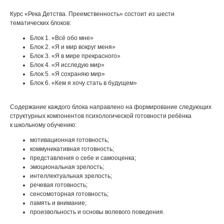
Курс «Река Детства. Преемственность» состоит из шести
тематических блоков:
Блок 1. «Всё обо мне»
Блок 2. «Я и мир вокруг меня»
Блок 3. «Я в мире прекрасного»
Блок 4. «Я исследую мир»
Блок 5. «Я сохраняю мир»
Блок 6. «Кем я хочу стать в будущем»
Содержание каждого блока направлено на формирование следующих
структурных компонентов психологической готовности ребёнка
к школьному обучению:
мотивационная готовность;
коммуникативная готовность;
представления о себе и самооценка;
эмоциональная зрелость;
интеллектуальная зрелость;
речевая готовность;
сенсомоторная готовность;
память и внимание;
произвольность и основы волевого поведения.